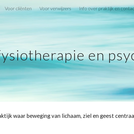
Voor cliënten
Voor verwijzers
Info over praktijk en conta
ip to main content
Skip to navigat
 fysiotherapie en ps
ktijk waar beweging van lichaam, ziel en geest centraa