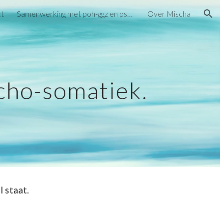
ct
Samenwerking met poh-ggz en psychologen
Over Mischa
ion
ycho-somatiek.
l staat.